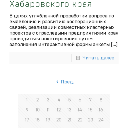
Хабаровского края
В целях углубленной проработки вопроса по
выявлению и развитию кооперационных
связей, реализации совместных кластерных
проектов с отраслевыми предприятиями края
проводиться анкетирование путем
заполнения интерактивной формы анкеты
[…]
Читать далее
Пред.
1
2
3
4
5
6
7
8
9
10
11
12
13
14
15
16
17
18
19
20
21
22
23
24