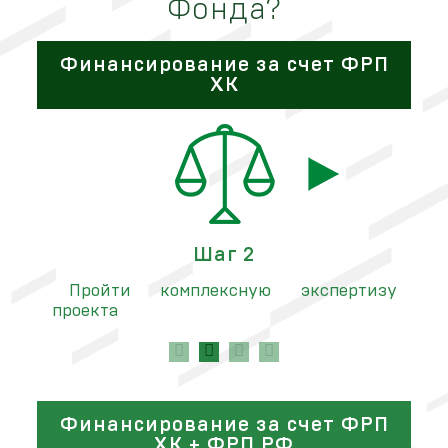
Фонда?
Финансирование за счет ФРП
ХК
Шаг 2
йти
Пройти комплексную экспертизу
проекта
на
Финансирование за счет ФРП
ХК + ФРП РФ