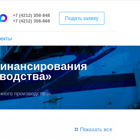
+7 (4212) 358-848
Подать заявку
+7 (4212) 358-868
оекты
финансирования
водства»
нного производства»
Показать все