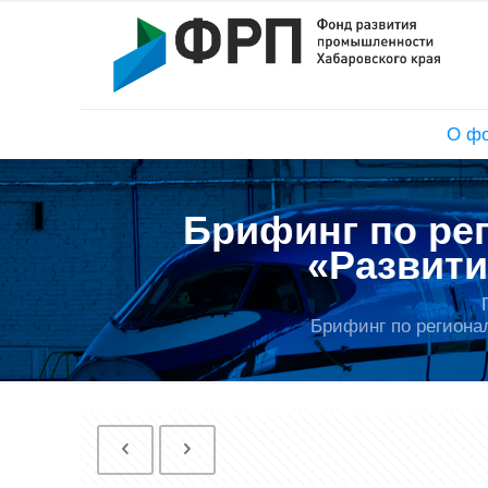
О ф
Брифинг по ре
«Развит
Брифинг по региона