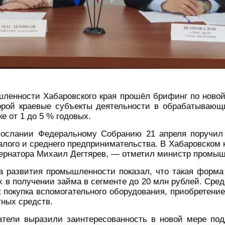
шленности Хабаровского края прошёл брифинг по ново
торой краевые субъекты деятельности в обрабатывающ
е от 1 до 5 % годовых.
слании Федеральному Собранию 21 апреля поручил о
лого и среднего предпринимательства. В Хабаровском к
бернатора Михаил Дегтярев, — отметил министр промыш
да развития промышленности показал, что такая форма
 в получении займа в сегменте до 20 млн рублей. Сред
к покупка вспомогательного оборудования, приобретен
ных средств.
тели выразили заинтересованность в новой мере под