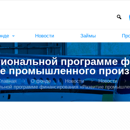
онде
Новости
Займы
Пр
гиональной программе 
ие промышленного произ
Главная
О фонде
Новости
Новости
льной программе финансирования «Развитие промышле