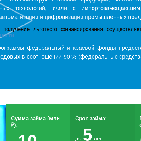
пных технологий, и/или с импортозамещающим
автоматизации и цифровизации промышленных пред
а получение льготного финансирования осуществля
нности
программы федеральный и краевой фонды предост
годовых в соотношении 90 % (федеральные средств
Сумма займа (млн
Срок займа:
₽):
5
10
до
лет