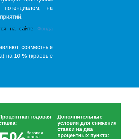
 потенциалом, на
приятий.
ется на сайте
Фонда
авляют совместные
а) на 10 % (краевые
Процентная годовая
Дополнительные
ставка:
условия для снижения
ставки на два
базовая
процентных пункта:
ставка