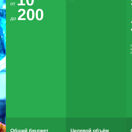
от
200
до
Общий бюджет
Целевой объём