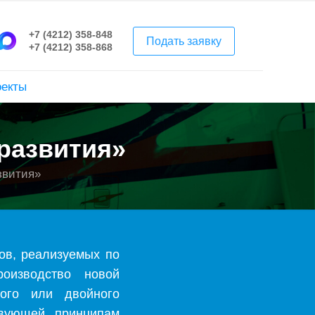
+7 (4212) 358-848
Подать заявку
+7 (4212) 358-868
оекты
развития»
звития»
ов, реализуемых по
оизводство новой
кого или двойного
ствующей принципам