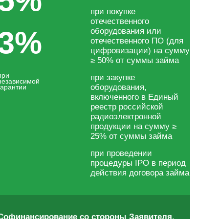
5%
при покупке
отечественного
3%
оборудования или
отечественного ПО (для
цифровизации) на сумму
≥ 50% от суммы займа
при
при закупке
независимой
оборудования,
гарантии
включенного в Единый
реестр российской
радиоэлектронной
продукции на сумму ≥
25% от суммы займа
при проведении
процедуры IPO в период
действия договора займа
Софинансирование со стороны Заявителя,