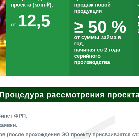
проекта (млн ₽):
продаж новой
продукции
12,5
≥ 50 %
от
от суммы займа в
год,
начиная со 2 года
серийного
производства
Процедура рассмотрения проект
бинет ФРП.
заявки.
ов (после прохождения ЭО проекту присваивается ст