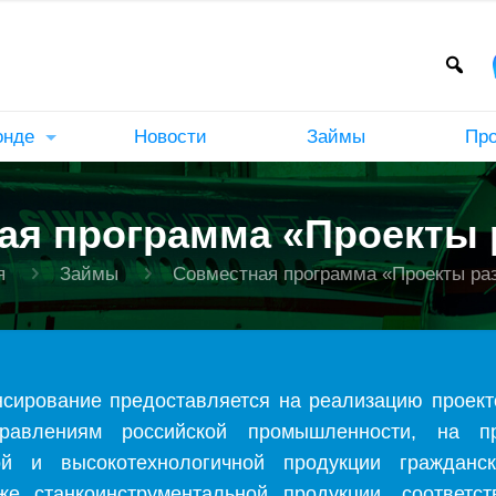
онде
Новости
Займы
Пр
ая программа «Проекты 
я
Займы
Совместная программа «Проекты ра
сирование предоставляется на реализацию проект
правлениям российской промышленности, на пр
ной и высокотехнологичной продукции гражданс
же станкоинструментальной продукции, соответ