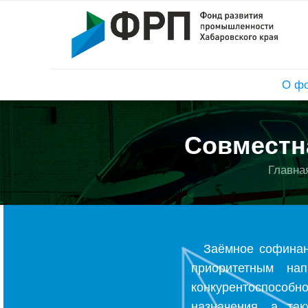
О ф
Совместн
Главна
Заёмное софинан
приоритетным на
конкурентоспособ
назначения, а так