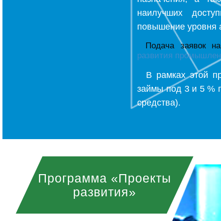
наилучших досту
повышение уровня 
Подача заявок н
развития промышле
В рамках этой 
займы под 3 и 5 % 
средства).
Программа «Проекты
развития»