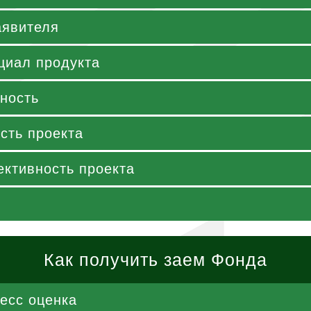
аявителя
циал продукта
ность
сть проекта
ктивность проекта
Как получить заем Фонда
есс оценка