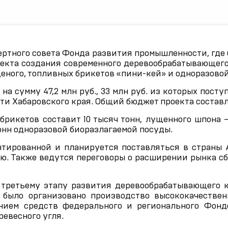
спертного совета Фонда развития промышленности, гд
екта создания современного деревообрабатывающего
еного, топливных брикетов «пини-кей» и одноразово
на сумму 47,2 млн руб., 33 млн руб. из которых поступ
и Хабаровского края. Общий бюджет проекта составля
икетов составит 10 тысяч тонн, лущенного шпона – 1
тонн одноразовой биоразлагаемой посуды.
тированной и планируется поставляться в страны А
. Также ведутся переговоры о расширении рынка сбы
 третьему этапу развития деревообрабатывающего к
 было организовано производство высококачестве
ением средств федерального и регионального Фон
ревесного угля.