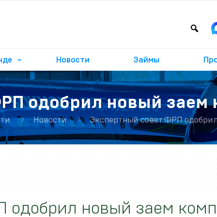
нде
Новости
Займы
Пр
ФРП одобрил новый заем 
сти
Новости
Экспертный совет ФРП одобрил
П одобрил новый заем ком