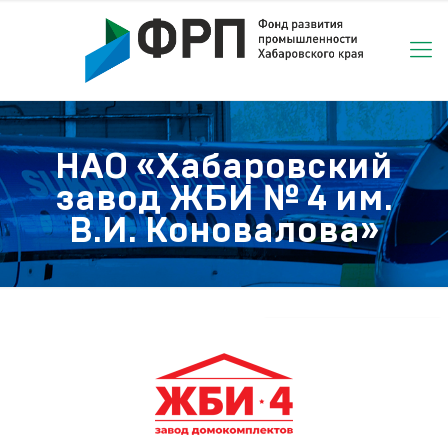
НАО «Хабаровский
завод ЖБИ № 4 им.
В.И. Коновалова»