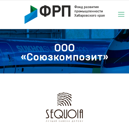
ООО
«Союзкомпозит»