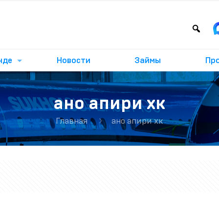
нде
Новости
Займы
Пр
ано апири хк
Главная
ано апири хк