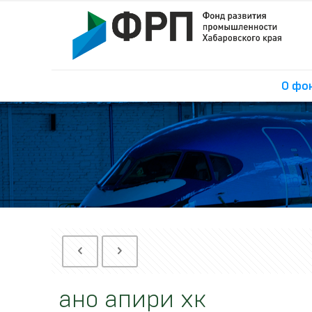
О фо
ано апири хк