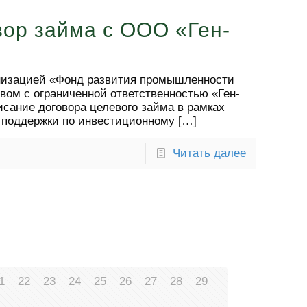
вор займа с ООО «Ген-
низацией «Фонд развития промышленности
вом с ограниченной ответственностью «Ген-
сание договора целевого займа в рамках
 поддержки по инвестиционному
[…]
Читать далее
1
22
23
24
25
26
27
28
29