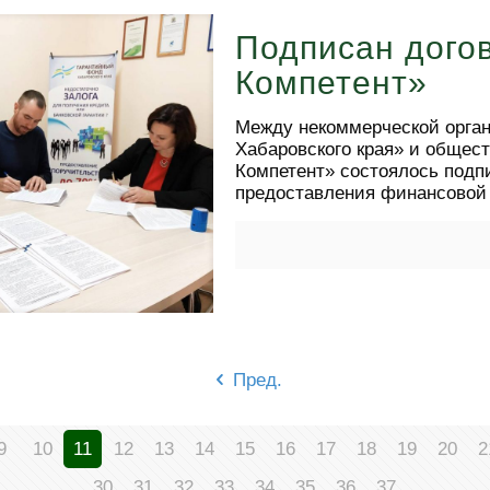
Подписан дого
Компетент»
Между некоммерческой орга
Хабаровского края» и общест
Компетент» состоялось подпи
предоставления финансовой
Пред.
9
10
11
12
13
14
15
16
17
18
19
20
2
30
31
32
33
34
35
36
37