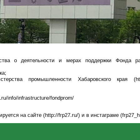
ства о деятельности и мерах поддержки Фонда ра
ка;
ерства промышленности Хабаровского края (https
u/info/infrastructure/fondprom/
ется на сайте (http://frp27.ru/) и в инстаграме (frp27_