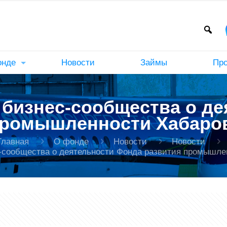
онде
Новости
Займы
Пр
бизнес-сообщества о де
промышленности Хабаров
Главная
О фонде
Новости
Новости
сообщества о деятельности Фонда развития промышлен