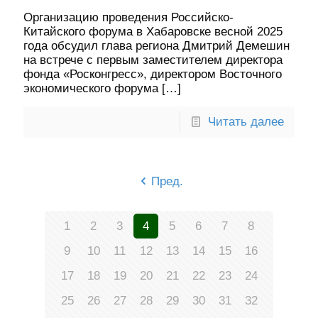
Организацию проведения Российско-
Китайского форума в Хабаровске весной 2025
года обсудил глава региона Дмитрий Демешин
на встрече с первым заместителем директора
фонда «Росконгресс», директором Восточного
экономического форума
[…]
Читать далее
Пред.
1
2
3
4
5
6
7
8
9
10
11
12
13
14
15
16
17
18
19
20
21
22
23
24
25
26
27
28
29
30
31
32