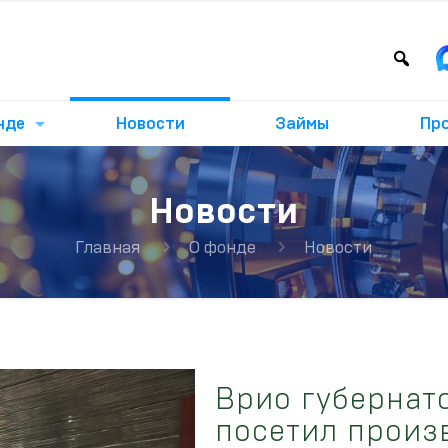
нде
Новости
Займы
Пр
Новости
Главная
О фонде
Новости
Врио губернат
посетил произ