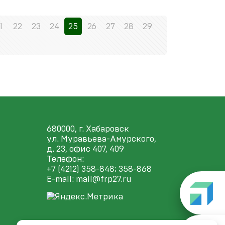
1
22
23
24
25
26
27
28
29
680000, г. Хабаровск
ул. Муравьева-Амурского,
д. 23, офис 407, 409
Телефон:
+7 (4212) 358-848
; 358-868
E-mail:
mail@frp27.ru